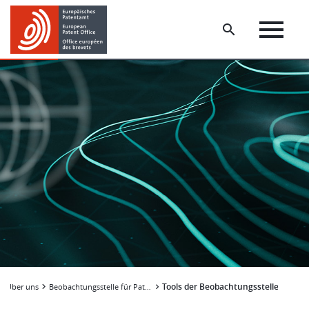
Skip
Skip
to
to
main
footer
content
Tools der Beobachtungsstelle
Über uns
Beobachtungsstelle für Patente und Technologie