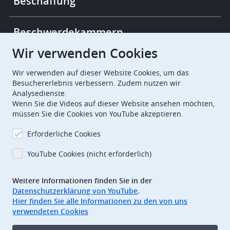
Beschaffung
Beschwerdekammern
Wir verwenden Cookies
European Patent Office
EPO Jobs
Wir verwenden auf dieser Website Cookies, um das
Besuchererlebnis verbessern. Zudem nutzen wir
Analysedienste.
EuropeanPatentOffice
Wenn Sie die Videos auf dieser Website ansehen möchten,
müssen Sie die Cookies von YouTube akzeptieren.
European Patent Office
EPO Jobs
Erforderliche Cookies
EPO Procurement
YouTube Cookies (nicht erforderlich)
EPOorg
EPOjobs
Weitere Informationen finden Sie in der
Datenschutzerklärung von YouTube
.
TheEPO
Hier finden Sie alle Informationen zu den von uns
verwendeten Cookies
Footer
Impressum