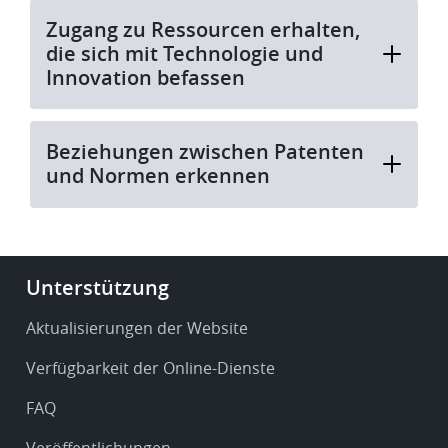
Zugang zu Ressourcen erhalten,
die sich mit Technologie und
Innovation befassen
Beziehungen zwischen Patenten
und Normen erkennen
Footer
Unterstützung
-
Service
Aktualisierungen der Website
&
Verfügbarkeit der Online-Dienste
support
FAQ
Veröffentlichungen