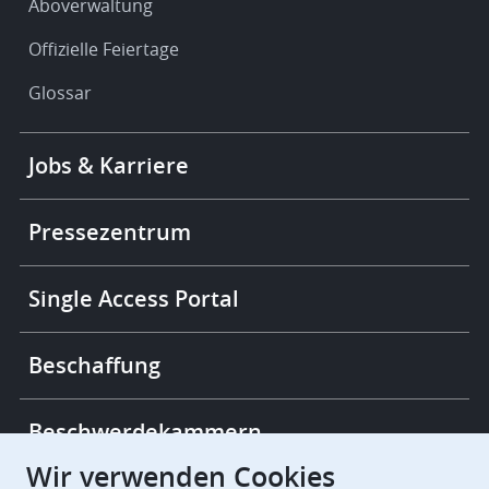
Aboverwaltung
Offizielle Feiertage
Glossar
Footer
Jobs & Karriere
-
More
links
Pressezentrum
Single Access Portal
Beschaffung
Beschwerdekammern
Wir verwenden Cookies