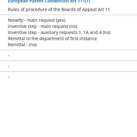
European Patent Convention Art 111(1)
Rules of procedure of the Boards of Appeal Art 11
Novelty - main request (yes)
Inventive step - main request (no)
Inventive step - auxiliary requests 1, 1A and 4 (no)
Remittal to the department of first instance
Remittal - (no)
-
-
-