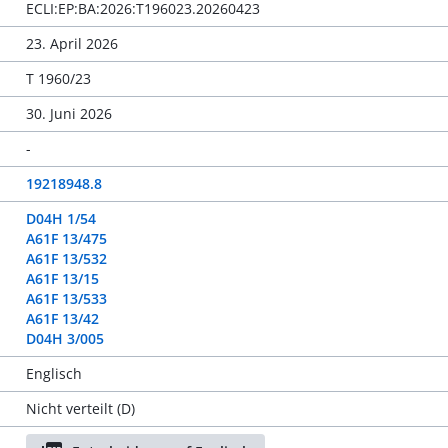
ECLI:EP:BA:2026:T196023.20260423
23. April 2026
T 1960/23
30. Juni 2026
-
19218948.8
D04H 1/54
A61F 13/475
A61F 13/532
A61F 13/15
A61F 13/533
A61F 13/42
D04H 3/005
Englisch
Nicht verteilt (D)