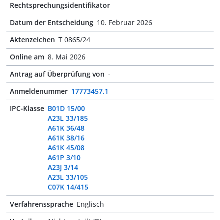
Rechtsprechungsidentifikator
Datum der Entscheidung
10. Februar 2026
Aktenzeichen
T 0865/24
Online am
8. Mai 2026
Antrag auf Überprüfung von
-
Anmeldenummer
17773457.1
IPC-Klasse
B01D 15/00
A23L 33/185
A61K 36/48
A61K 38/16
A61K 45/08
A61P 3/10
A23J 3/14
A23L 33/105
C07K 14/415
Verfahrenssprache
Englisch