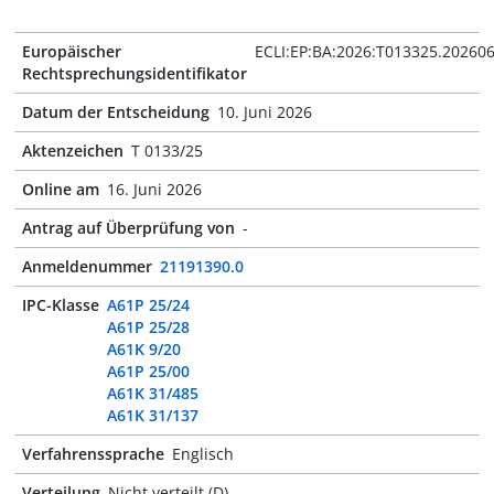
Europäischer
ECLI:EP:BA:2026:T013325.20260
Rechtsprechungsidentifikator
Datum der Entscheidung
10. Juni 2026
Aktenzeichen
T 0133/25
Online am
16. Juni 2026
Antrag auf Überprüfung von
-
Anmeldenummer
21191390.0
IPC-Klasse
A61P 25/24
A61P 25/28
A61K 9/20
A61P 25/00
A61K 31/485
A61K 31/137
Verfahrenssprache
Englisch
Verteilung
Nicht verteilt (D)