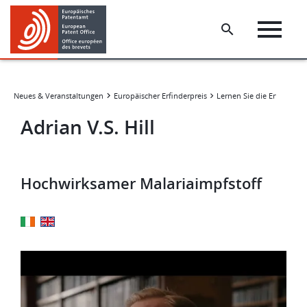
Skip
Skip
to
to
main
footer
content
Neues & Veranstaltungen
Europäischer Erfinderpreis
Adrian V.S. Hill
Hochwirksamer Malariaimpfstoff