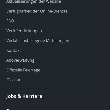
Service
Aktualisierungen der Website
&
Verfügbarkeit der Online-Dienste
support
FAQ
Veröffentlichungen
Verfahrensbezogene Mitteilungen
Kontakt
Aboverwaltung
Offizielle Feiertage
Glossar
Footer
Jobs & Karriere
-
More
links