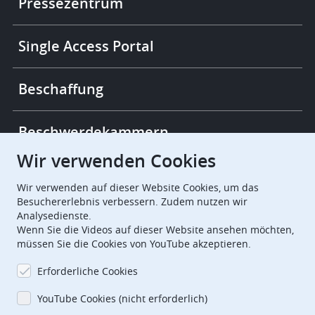
Pressezentrum
Single Access Portal
Beschaffung
Beschwerdekammern
Wir verwenden Cookies
European Patent Office
EPO Jobs
Wir verwenden auf dieser Website Cookies, um das
Besuchererlebnis verbessern. Zudem nutzen wir
Analysedienste.
EuropeanPatentOffice
Wenn Sie die Videos auf dieser Website ansehen möchten,
müssen Sie die Cookies von YouTube akzeptieren.
European Patent Office
EPO Jobs
Erforderliche Cookies
EPO Procurement
YouTube Cookies (nicht erforderlich)
EPOorg
EPOjobs