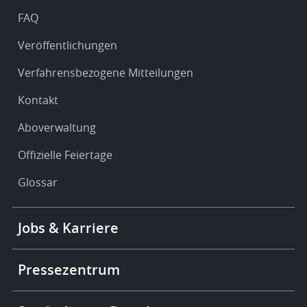
FAQ
Veröffentlichungen
Verfahrensbezogene Mitteilungen
Kontakt
Aboverwaltung
Offizielle Feiertage
Glossar
Footer
Jobs & Karriere
-
More
links
Pressezentrum