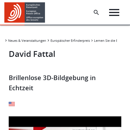
Skip
Skip
to
to
main
footer
content
Neues & Veranstaltungen
Europäischer Erfinderpreis
David Fattal
​​Brillenlose 3D-Bildgebung in
Echtzeit​