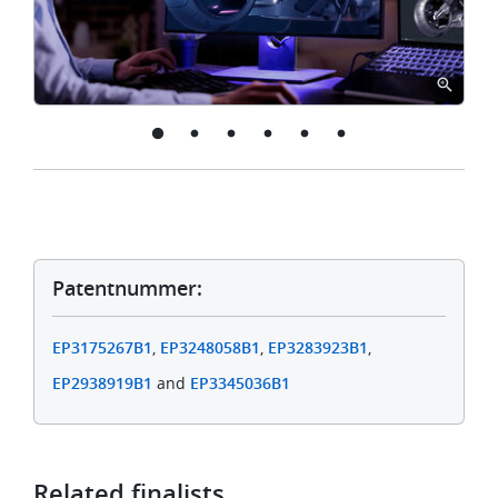
Patentnummer:
EP3175267B1
,
EP3248058B1
,
EP3283923B1
,
EP2938919B1
and
EP3345036B1
Related finalists