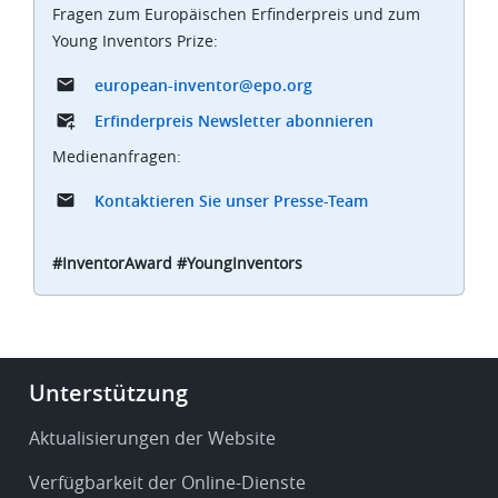
Fragen zum Europäischen Erfinderpreis und zum
Young Inventors Prize:
european-inventor@epo.org
Erfinderpreis Newsletter abonnieren
Medienanfragen:
Kontaktieren Sie unser Presse-Team
#InventorAward #YoungInventors
Footer
Unterstützung
-
Service
Aktualisierungen der Website
&
Verfügbarkeit der Online-Dienste
support