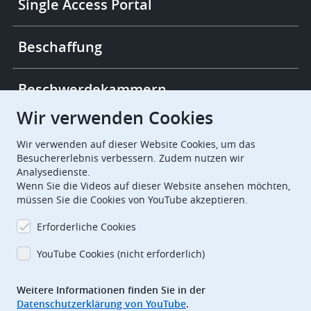
Single Access Portal
Beschaffung
Beschwerdekammern
Wir verwenden Cookies
European Patent Office
EPO Jobs
Wir verwenden auf dieser Website Cookies, um das
Besuchererlebnis verbessern. Zudem nutzen wir
Analysedienste.
EuropeanPatentOffice
Wenn Sie die Videos auf dieser Website ansehen möchten,
müssen Sie die Cookies von YouTube akzeptieren.
European Patent Office
EPO Jobs
Erforderliche Cookies
EPO Procurement
YouTube Cookies (nicht erforderlich)
EPOorg
EPOjobs
Weitere Informationen finden Sie in der
Datenschutzerklärung von YouTube
.
TheEPO