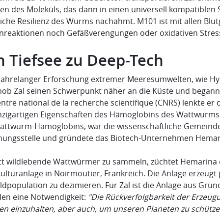
gen des Moleküls, das dann in einen universell kompatiblen
liche Resilienz des Wurms nachahmt. M101 ist mit allen Bl
reaktionen noch Gefäßverengungen oder oxidativen Stres
n Tiefsee zu Deep-Tech
jahrelanger Erforschung extremer Meeresumwelten, wie H
hob Zal seinen Schwerpunkt näher an die Küste und begann
ntre national de la recherche scientifique (CNRS) lenkte er
inzigartigen Eigenschaften des Hämoglobins des Wattwurms
attwurm-Hämoglobins, war die wissenschaftliche Gemeinde 
hungsstelle und gründete das Biotech-Unternehmen Hemar
tt wildlebende Wattwürmer zu sammeln, züchtet Hemarina d
ulturanlage in Noirmoutier, Frankreich. Die Anlage erzeugt
ildpopulation zu dezimieren. Für Zal ist die Anlage aus Grü
en eine Notwendigkeit:
"Die Rückverfolgbarkeit der Erzeug
n einzuhalten, aber auch, um unseren Planeten zu schütze