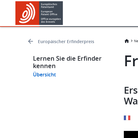
Skip
Skip
to
to
main
footer
content
Europäischer Erfinderpreis
Ne
​​
Lernen Sie die Erfinder
kennen
Übersicht
Er
Wa