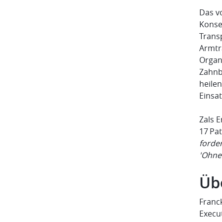
Das v
Konse
Transp
Armtr
Organ
Zahnb
heile
Einsa
Zals E
17 Pat
forde
'Ohne 
Üb
Franck
Execu