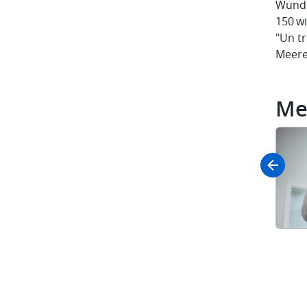
Wunde
150 wi
"Un tr
Meere
Me