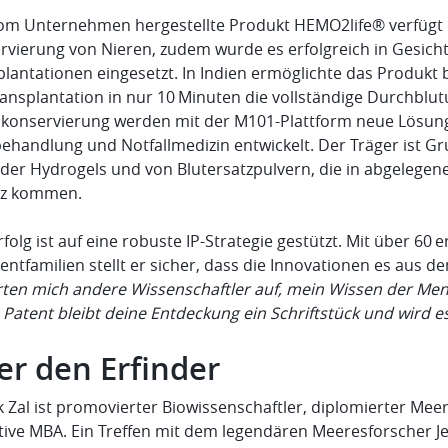
om Unternehmen hergestellte Produkt HEMO2life® verfügt ü
rvierung von Nieren, zudem wurde es erfolgreich in Gesicht
lantationen eingesetzt. In Indien ermöglichte das Produkt 
ansplantation in nur 10 Minuten die vollständige Durchblu
konservierung werden mit der M101-Plattform neue Lösunge
ehandlung und Notfallmedizin entwickelt. Der Träger ist Gr
nder Hydrogels und von Blutersatzpulvern, die in abgele
tz kommen.
rfolg ist auf eine robuste IP-Strategie gestützt. Mit über 6
entfamilien stellt er sicher, dass die Innovationen es aus d
rten mich andere Wissenschaftler auf, mein Wissen der Mens
Patent bleibt deine Entdeckung ein Schriftstück und wird es
er den Erfinder
 Zal ist promovierter Biowissenschaftler, diplomierter Mee
tive MBA. Ein Treffen mit dem legendären Meeresforscher Je