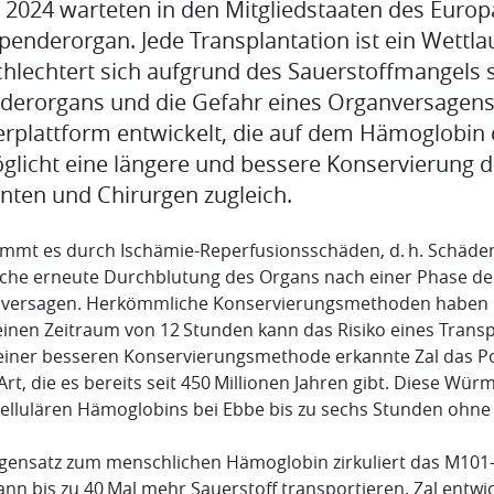
 2024 warteten in den Mitgliedstaaten des Euro
Spenderorgan. Jede Transplantation ist ein Wettl
chlechtert sich aufgrund des Sauerstoffmangels 
derorgans und die Gefahr eines Organversagens st
erplattform entwickelt, die auf dem Hämoglobin
glicht eine längere und bessere Konservierung de
enten und Chirurgen zugleich.
ommt es durch Ischämie-Reperfusionsschäden, d. h. Schäden,
liche erneute Durchblutung des Organs nach einer Phase de
versagen. Herkömmliche Konservierungsmethoden haben ih
einen Zeitraum von 12 Stunden kann das Risiko eines Trans
einer besseren Konservierungsmethode erkannte Zal das P
Art, die es bereits seit 450 Millionen Jahren gibt. Diese Wü
zellulären Hämoglobins bei Ebbe bis zu sechs Stunden ohne
gensatz zum menschlichen Hämoglobin zirkuliert das M101-
ann bis zu 40 Mal mehr Sauerstoff transportieren. Zal ent