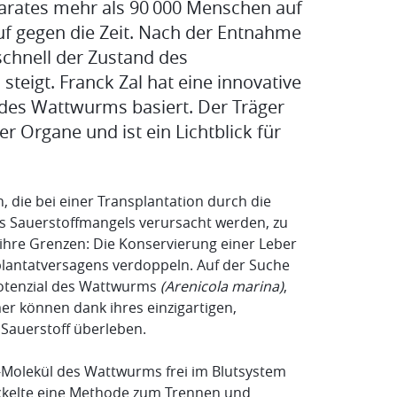
parates mehr als 90 000 Menschen auf
auf gegen die Zeit. Nach der Entnahme
schnell der Zustand des
eigt. Franck Zal hat eine innovative
 des Wattwurms basiert. Der Träger
r Organe und ist ein Lichtblick für
 die bei einer Transplantation durch die
s Sauerstoffmangels verursacht werden, zu
re Grenzen: Die Konservierung einer Leber
plantatversagens verdoppeln. Auf der Suche
otenzial des Wattwurms
(Arenicola marina)
,
rmer können dank ihres einzigartigen,
 Sauerstoff überleben.
Molekül des Wattwurms frei im Blutsystem
wickelte eine Methode zum Trennen und