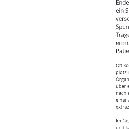
Ende
ein 
vers
Spen
Träg
ermö
Pati
Oft k
plötz
Organ
über 
nach 
einer 
extra
Im Ge
und k