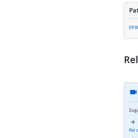
Pa
EP3
Rel
Zuga
für 