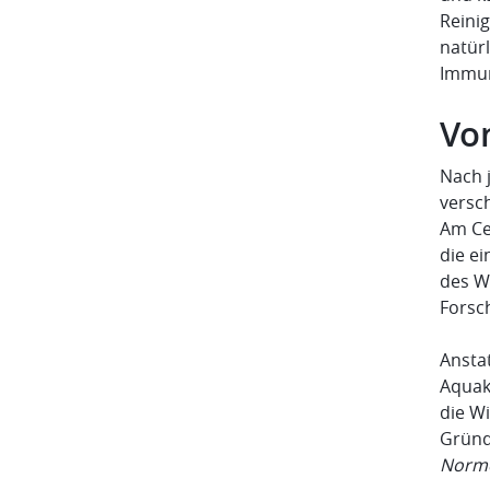
Reini
natür
Immun
Vo
Nach 
versc
Am Ce
die e
des W
Forsc
Ansta
Aquak
die W
Gründ
Norme