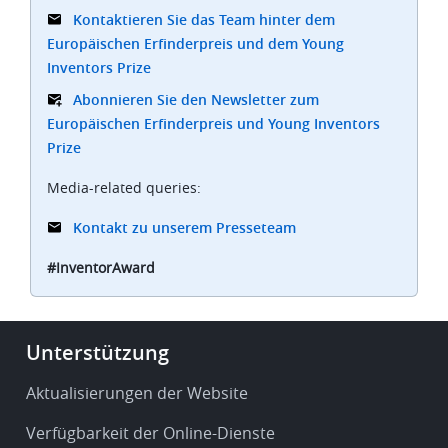
Kontaktieren Sie das Team hinter dem
Europäischen Erfinderpreis und dem Young
Inventors Prize
Abonnieren Sie den Newsletter zum
Europäischen Erfinderpreis und Young Inventors
Prize
Media-related queries:
Kontakt zu unserem Presseteam
#InventorAward
Footer
Unterstützung
-
Service
Aktualisierungen der Website
&
Verfügbarkeit der Online-Dienste
support