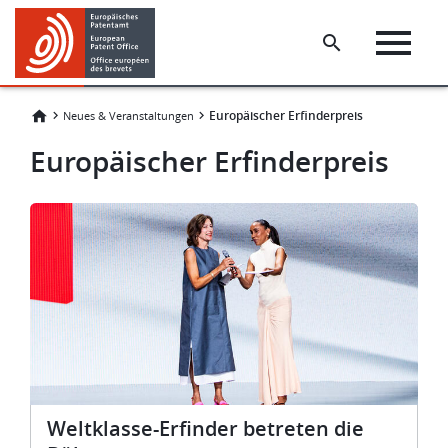
Skip
Skip
to
to
main
footer
content
Europäischer Erfinderpreis
Neues & Veranstaltungen
Europäischer Erfinderpreis
n
Weltklasse-Erfinder betreten die
D