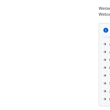
Weite
Webse