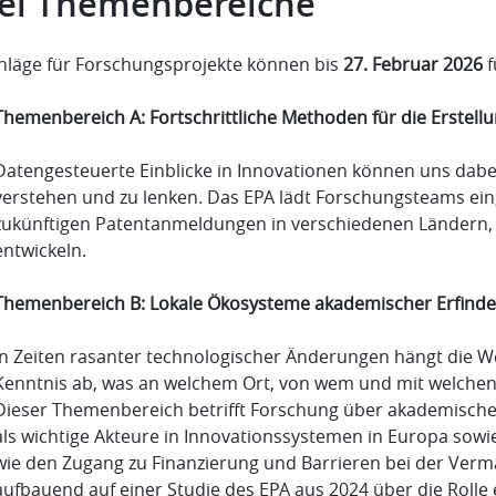
ei Themenbereiche
hläge für Forschungsprojekte können bis
27. Februar 2026
f
Themenbereich A: Fortschrittliche Methoden für die Erste
Datengesteuerte Einblicke in Innovationen können uns dabei
verstehen und zu lenken. Das EPA lädt Forschungsteams ei
zukünftigen Patentanmeldungen in verschiedenen Ländern,
entwickeln.
Themenbereich B: Lokale Ökosysteme akademischer Erfinde
In Zeiten rasanter technologischer Änderungen hängt die W
Kenntnis ab, was an welchem Ort, von wem und mit welchen
Dieser Themenbereich betrifft Forschung über akademische
als wichtige Akteure in Innovationssystemen in Europa so
wie den Zugang zu Finanzierung und Barrieren bei der Verm
aufbauend auf einer Studie des EPA aus 2024 über die Roll