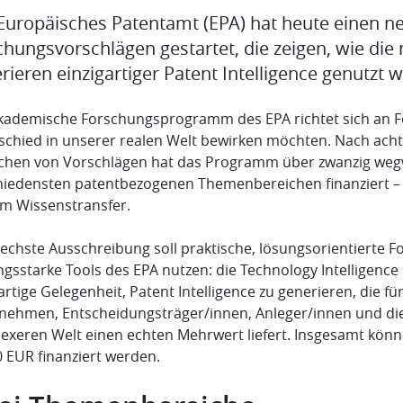
Europäisches Patentamt (EPA) hat heute einen n
chungsvorschlägen gestartet, die zeigen, wie di
rieren einzigartiger Patent Intelligence genutzt
kademische Forschungsprogramm des EPA richtet sich an Fo
schied in unserer realen Welt bewirken möchten. Nach acht
ichen von Vorschlägen hat das Programm über zwanzig weg
hiedensten patentbezogenen Themenbereichen finanziert –
um Wissenstransfer.
sechste Ausschreibung soll praktische, lösungsorientierte F
ngsstarke Tools des EPA nutzen: die Technology Intelligence
artige Gelegenheit, Patent Intelligence zu generieren, die 
nehmen, Entscheidungsträger/innen, Anleger/innen und die
xeren Welt einen echten Mehrwert liefert. Insgesamt können
0 EUR finanziert werden.