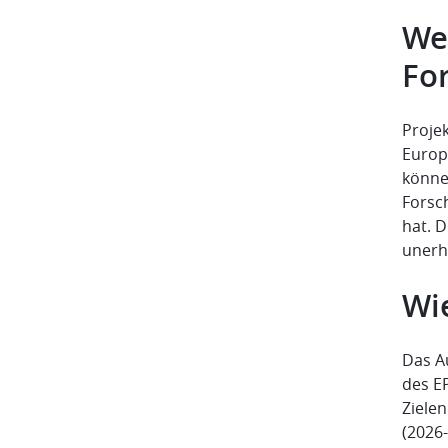
We
Fo
Proje
Europ
können
Forsc
hat. 
unerh
Wi
Das A
des E
Zielen
(2026