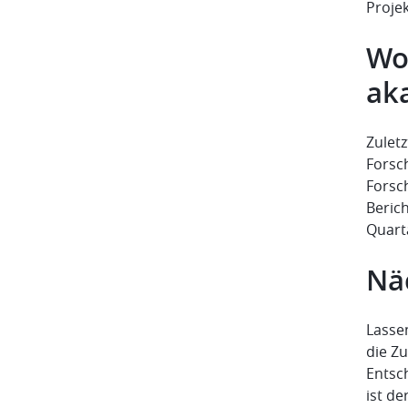
Proje
Wo 
ak
Zulet
Forsc
Forsc
Beric
Quarta
Nä
Lassen
die Z
Entsc
ist de