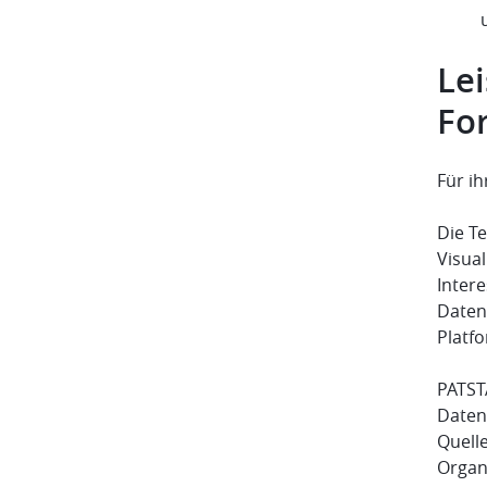
Le
Fo
Für i
Die T
Visua
Inter
Daten
Platfo
PATST
Daten
Quelle
Organ