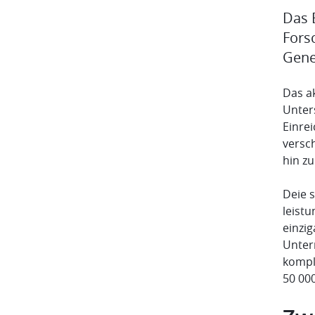
Das 
Fors
Gene
Das a
Unter
Einre
versc
hin z
Deie 
leistu
einzig
Unter
komple
50 00