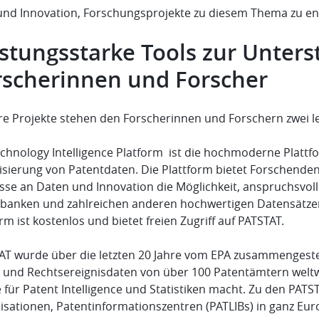
und Innovation, Forschungsprojekte zu diesem Thema zu en
istungsstarke Tools zur Unters
rscherinnen und Forscher
hre Projekte stehen den Forscherinnen und Forschern zwei l
echnology Intelligence Platform ist die hochmoderne Plattf
lisierung von Patentdaten. Die Plattform bietet Forschend
esse an Daten und Innovation die Möglichkeit, anspruchsvol
banken und zahlreichen anderen hochwertigen Datensätzen 
rm ist kostenlos und bietet freien Zugriff auf PATSTAT.
AT wurde über die letzten 20 Jahre vom EPA zusammengestel
 und Rechtsereignisdaten von über 100 Patentämtern weltwei
 für Patent Intelligence und Statistiken macht. Zu den PAT
isationen, Patentinformationszentren (PATLIBs) in ganz Eur