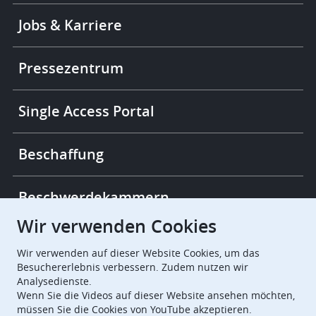
Footer
Jobs & Karriere
-
More
links
Pressezentrum
Single Access Portal
Beschaffung
Beschwerdekammern
Wir verwenden Cookies
European Patent Office
EPO Jobs
Wir verwenden auf dieser Website Cookies, um das
Besuchererlebnis verbessern. Zudem nutzen wir
Analysedienste.
EuropeanPatentOffice
Wenn Sie die Videos auf dieser Website ansehen möchten,
müssen Sie die Cookies von YouTube akzeptieren.