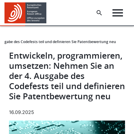
Skip
Skip
to
to
main
footer
content
usgabe des Codefests teil und definieren Sie Patentbewertung neu
Entwickeln, programmieren,
umsetzen: Nehmen Sie an
der 4. Ausgabe des
Codefests teil und definieren
Sie Patentbewertung neu
16.09.2025
Bild