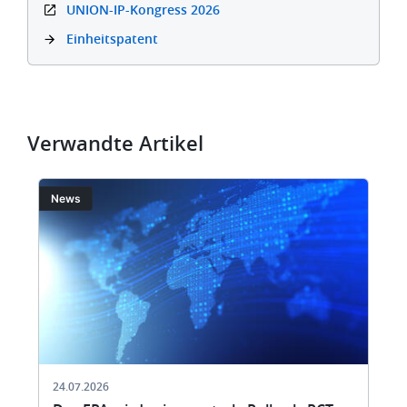
UNION-IP-Kongress 2026
Einheitspatent
Verwandte Artikel
Bild
Bi
News
24.07.2026