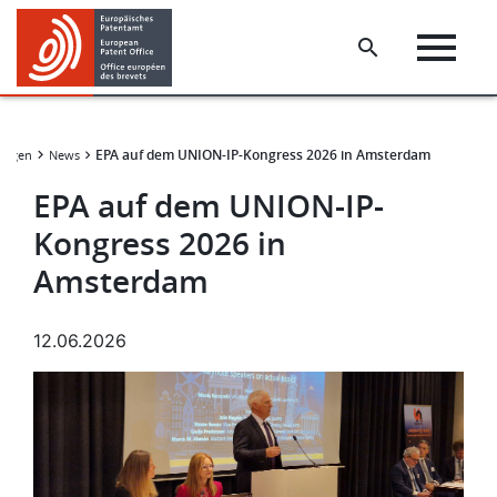
Skip
Skip
to
to
main
footer
content
EPA auf dem UNION-IP-Kongress 2026 in Amsterdam
tungen
News
EPA auf dem UNION-IP-
Kongress 2026 in
Amsterdam
12.06.2026
Bild