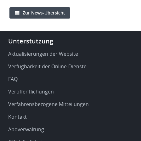
Zur News-Übersicht
Footer
Unterstützung
-
Service
Aktualisierungen der Website
&
Verfügbarkeit der Online-Dienste
support
FAQ
Veröffentlichungen
Verfahrensbezogene Mitteilungen
Kontakt
Aboverwaltung