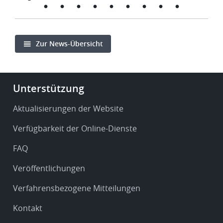
Zur News-Übersicht
Footer
Unterstützung
-
Service
Aktualisierungen der Website
&
Verfügbarkeit der Online-Dienste
support
FAQ
Veröffentlichungen
Verfahrensbezogene Mitteilungen
Kontakt