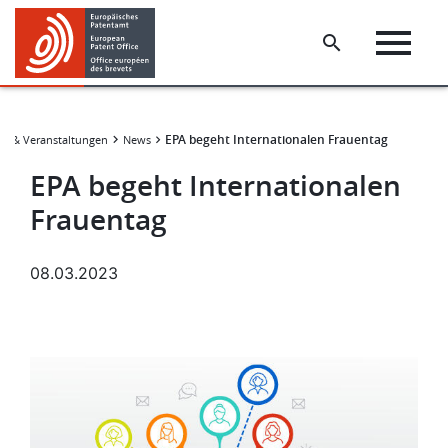
Skip
Skip
to
to
main
footer
content
EPA begeht Internationalen Frauentag
s & Veranstaltungen
News
EPA begeht Internationalen
Frauentag
08.03.2023