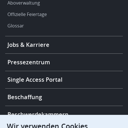
Aboverwaltung
Offizielle Feiertage
Glossar
Footer
Jobs & Karriere
-
More
links
Pressezentrum
Single Access Portal
Beschaffung
Beschwerdekammern
Wir verwenden Cookies