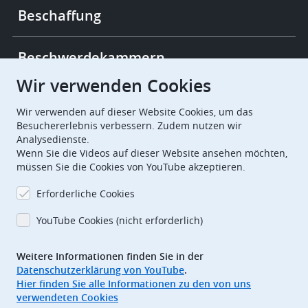
Beschaffung
Beschwerdekammern
Wir verwenden Cookies
European Patent Office
EPO Jobs
Wir verwenden auf dieser Website Cookies, um das
Besuchererlebnis verbessern. Zudem nutzen wir
Analysedienste.
EuropeanPatentOffice
Wenn Sie die Videos auf dieser Website ansehen möchten,
müssen Sie die Cookies von YouTube akzeptieren.
European Patent Office
EPO Jobs
Erforderliche Cookies
EPO Procurement
YouTube Cookies (nicht erforderlich)
EPOorg
EPOjobs
Weitere Informationen finden Sie in der
Datenschutzerklärung von YouTube
.
TheEPO
Hier finden Sie alle Informationen zu den von uns
verwendeten Cookies