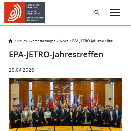
Skip
Skip
to
to
main
footer
content
EPA-JETRO-Jahrestreffen
Neues & Veranstaltungen
News
EPA-JETRO-Jahrestreffen
29.04.2026
Bild