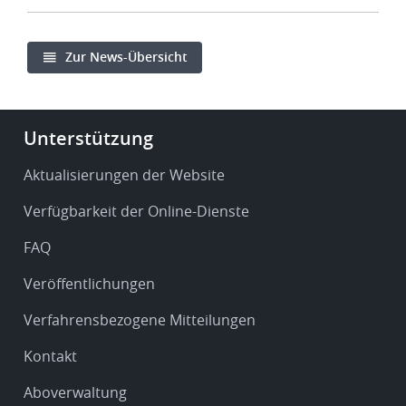
Zur News-Übersicht
Footer
Unterstützung
-
Service
Aktualisierungen der Website
&
Verfügbarkeit der Online-Dienste
support
FAQ
Veröffentlichungen
Verfahrensbezogene Mitteilungen
Kontakt
Aboverwaltung