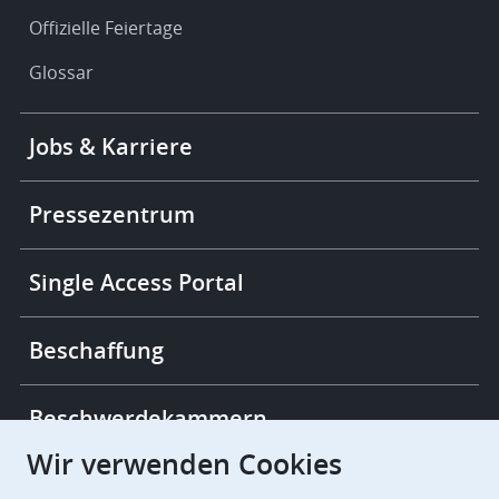
Offizielle Feiertage
Glossar
Footer
Jobs & Karriere
-
More
links
Pressezentrum
Single Access Portal
Beschaffung
Beschwerdekammern
Wir verwenden Cookies
European Patent Office
EPO Jobs