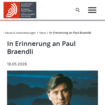
Skip
Skip
to
to
main
footer
content
In Erinnerung an Paul Braendli
Neues & Veranstaltungen
News
In Erinnerung an Paul
Braendli
19.05.2026
Bild