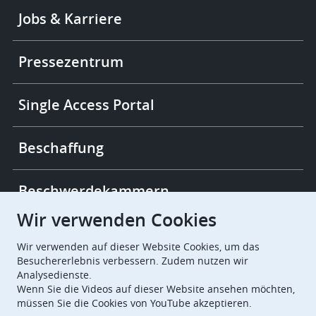
Footer
Jobs & Karriere
-
More
links
Pressezentrum
Single Access Portal
Beschaffung
Beschwerdekammern
Wir verwenden Cookies
European Patent Office
EPO Jobs
Wir verwenden auf dieser Website Cookies, um das
Besuchererlebnis verbessern. Zudem nutzen wir
Analysedienste.
EuropeanPatentOffice
Wenn Sie die Videos auf dieser Website ansehen möchten,
müssen Sie die Cookies von YouTube akzeptieren.