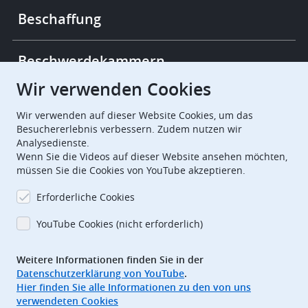
Beschaffung
Beschwerdekammern
Wir verwenden Cookies
European Patent Office
EPO Jobs
Wir verwenden auf dieser Website Cookies, um das
Besuchererlebnis verbessern. Zudem nutzen wir
Analysedienste.
EuropeanPatentOffice
Wenn Sie die Videos auf dieser Website ansehen möchten,
müssen Sie die Cookies von YouTube akzeptieren.
European Patent Office
EPO Jobs
Erforderliche Cookies
EPO Procurement
YouTube Cookies (nicht erforderlich)
EPOorg
EPOjobs
Weitere Informationen finden Sie in der
Datenschutzerklärung von YouTube
.
TheEPO
Hier finden Sie alle Informationen zu den von uns
verwendeten Cookies