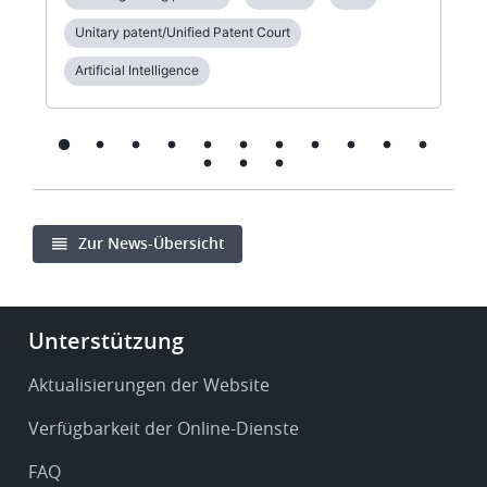
Unitary patent/Unified Patent Court
Artificial Intelligence
Zur News-Übersicht
Footer
Unterstützung
-
Service
Aktualisierungen der Website
&
Verfügbarkeit der Online-Dienste
support
FAQ