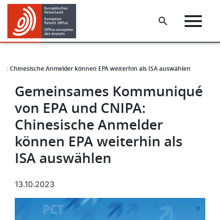
Skip
Skip
to
to
main
footer
content
: Chinesische Anmelder können EPA weiterhin als ISA auswählen
Gemeinsames Kommuniqué
von EPA und CNIPA:
Chinesische Anmelder
können EPA weiterhin als
ISA auswählen
13.10.2023
Bild