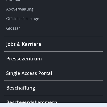
Aboverwaltung
Offizielle Feiertage
Glossar
Footer
Jobs & Karriere
-
More
links
Pressezentrum
Single Access Portal
Beschaffung
Beschwerdekammern