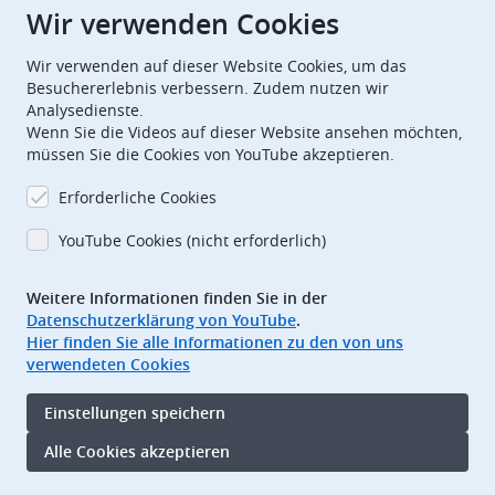
Wir verwenden Cookies
European Patent Office
EPO Jobs
Wir verwenden auf dieser Website Cookies, um das
Besuchererlebnis verbessern. Zudem nutzen wir
Analysedienste.
EuropeanPatentOffice
Wenn Sie die Videos auf dieser Website ansehen möchten,
müssen Sie die Cookies von YouTube akzeptieren.
European Patent Office
EPO Jobs
Erforderliche Cookies
EPO Procurement
YouTube Cookies (nicht erforderlich)
EPOorg
EPOjobs
Weitere Informationen finden Sie in der
Datenschutzerklärung von YouTube
.
TheEPO
Hier finden Sie alle Informationen zu den von uns
verwendeten Cookies
Footer
Impressum
Einstellungen speichern
Nutzungsbedingungen
Datenschutz
Alle Cookies akzeptieren
Barrierefreiheit