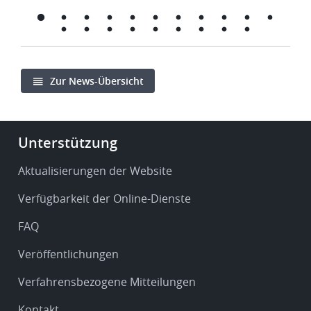
Zur News-Übersicht
Footer
Unterstützung
-
Service
Aktualisierungen der Website
&
Verfügbarkeit der Online-Dienste
support
FAQ
Veröffentlichungen
Verfahrensbezogene Mitteilungen
Kontakt