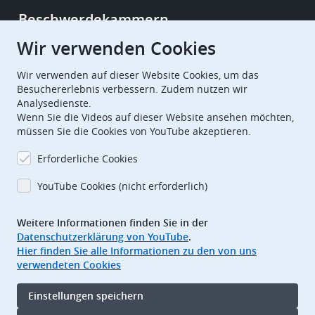
Beschwerdekammern
Wir verwenden Cookies
European Patent Office
EPO Jobs
Wir verwenden auf dieser Website Cookies, um das
Besuchererlebnis verbessern. Zudem nutzen wir
Analysedienste.
EuropeanPatentOffice
Wenn Sie die Videos auf dieser Website ansehen möchten,
müssen Sie die Cookies von YouTube akzeptieren.
European Patent Office
EPO Jobs
Erforderliche Cookies
EPO Procurement
YouTube Cookies (nicht erforderlich)
EPOorg
EPOjobs
Weitere Informationen finden Sie in der
Datenschutzerklärung von YouTube
.
TheEPO
Hier finden Sie alle Informationen zu den von uns
verwendeten Cookies
Footer
Impressum
Einstellungen speichern
Nutzungsbedingungen