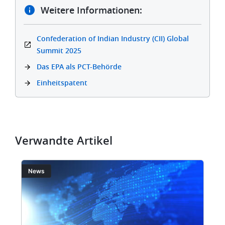
Weitere Informationen:
Confederation of Indian Industry (CII) Global
Summit 2025
Das EPA als PCT-Behörde
Einheitspatent
Verwandte Artikel
Bild
Bi
News