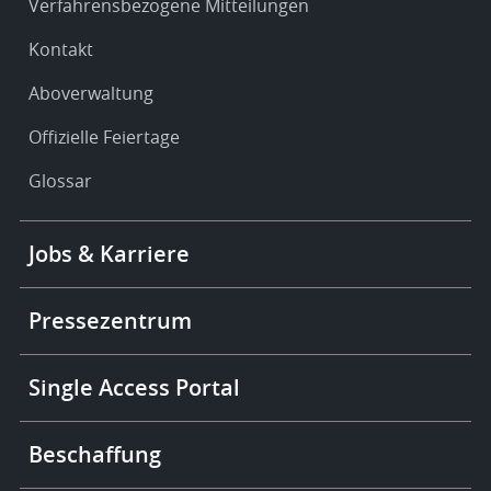
Verfahrensbezogene Mitteilungen
Kontakt
Aboverwaltung
Offizielle Feiertage
Glossar
Footer
Jobs & Karriere
-
More
links
Pressezentrum
Single Access Portal
Beschaffung