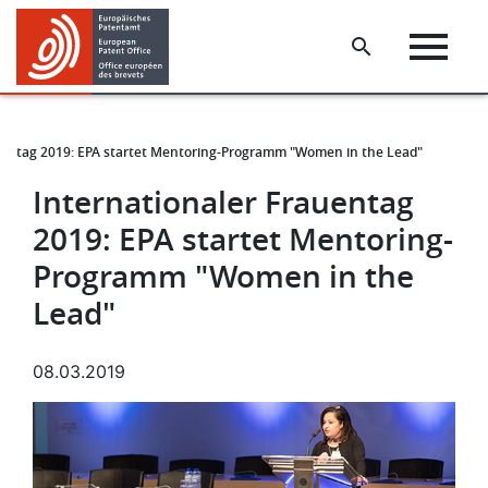
Skip
Skip
to
to
main
footer
content
uentag 2019: EPA startet Mentoring-Programm "Women in the Lead"
Internationaler Frauentag
2019: EPA startet Mentoring-
Programm "Women in the
Lead"
08.03.2019
Bild