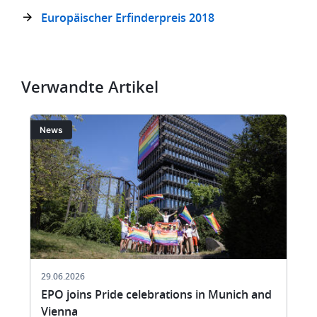
Europäischer Erfinderpreis 2018
Verwandte Artikel
Bild
Bi
News
29.06.2026
EPO joins Pride celebrations in Munich and
Vienna