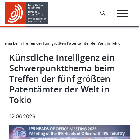
Skip
Skip
to
to
main
footer
content
ktthema beim Treffen der fünf größten Patentämter der Welt in Tokio
​​​Künstliche Intelligenz ein
Schwerpunktthema beim
Treffen der fünf größten
Patentämter der Welt in
Tokio
12.06.2026
Bild