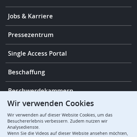
Footer
Jobs & Karriere
-
More
links
Pressezentrum
Single Access Portal
Beschaffung
Beschwerdekammern
Wir verwenden Cookies
European Patent Office
EPO Jobs
Wir verwenden auf dieser Website Cookies, um das
Besuchererlebnis verbessern. Zudem nutzen wir
Analysedienste.
EuropeanPatentOffice
Wenn Sie die Videos auf dieser Website ansehen möchten,