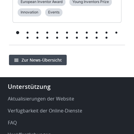
European Inventor Award
Young Inventors Prize
Innovation
Events
Zur News-Übersicht
Footer
Unterstützung
-
Service
Aktualisierungen der Website
&
Verfügbarkeit der Online-Dienste
support
FAQ