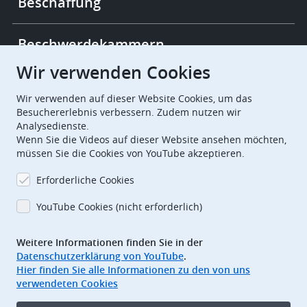
Beschaffung
Beschwerdekammern
Wir verwenden Cookies
European Patent Office
EPO Jobs
Wir verwenden auf dieser Website Cookies, um das
Besuchererlebnis verbessern. Zudem nutzen wir
Analysedienste.
EuropeanPatentOffice
Wenn Sie die Videos auf dieser Website ansehen möchten,
müssen Sie die Cookies von YouTube akzeptieren.
European Patent Office
EPO Jobs
Erforderliche Cookies
EPO Procurement
YouTube Cookies (nicht erforderlich)
EPOorg
EPOjobs
Weitere Informationen finden Sie in der
Datenschutzerklärung von YouTube
.
TheEPO
Hier finden Sie alle Informationen zu den von uns
verwendeten Cookies
Footer
Impressum