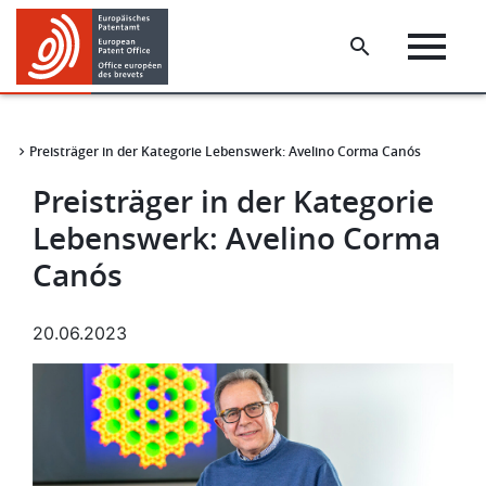
Skip
Skip
to
to
main
footer
content
Preisträger in der Kategorie Lebenswerk: Avelino Corma Canós
ws
Preisträger in der Kategorie
Lebenswerk: Avelino Corma
Canós
20.06.2023
Bild