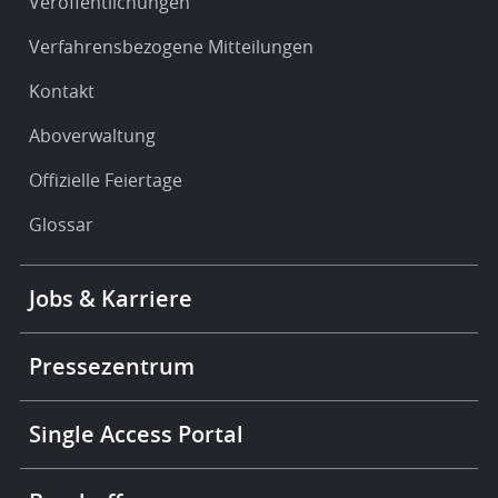
Veröffentlichungen
Verfahrensbezogene Mitteilungen
Kontakt
Aboverwaltung
Offizielle Feiertage
Glossar
Footer
Jobs & Karriere
-
More
links
Pressezentrum
Single Access Portal