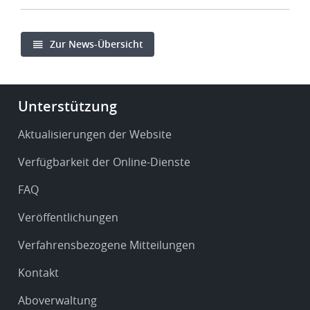
Zur News-Übersicht
Footer
Unterstützung
-
Service
Aktualisierungen der Website
&
Verfügbarkeit der Online-Dienste
support
FAQ
Veröffentlichungen
Verfahrensbezogene Mitteilungen
Kontakt
Aboverwaltung