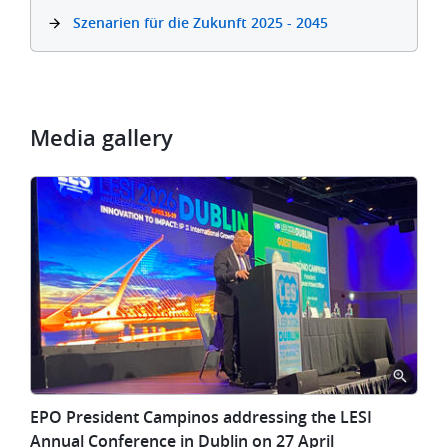
Szenarien für die Zukunft 2025 - 2045
Media gallery
EPO
EPO President Campinos addressing the LESI
President
Annual Conference in Dublin on 27 April