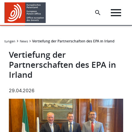
Skip
Skip
to
to
main
footer
content
Vertiefung der Partnerschaften des EPA in Irland
staltungen
News
Vertiefung der
Partnerschaften des EPA in
Irland
29.04.2026
Bild