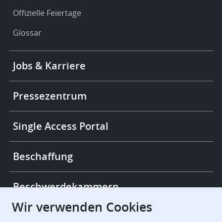
Offizielle Feiertage
Glossar
Footer
Jobs & Karriere
-
More
links
Pressezentrum
Single Access Portal
Beschaffung
Beschwerdekammern
Wir verwenden Cookies
European Patent Office
EPO Jobs