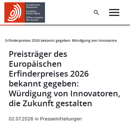
Skip
Skip
to
to
main
footer
content
hen Erfinderpreises 2026 bekannt gegeben: Würdigung von Innovatoren, die Z
Preisträger des
Europäischen
Erfinderpreises 2026
bekannt gegeben:
Würdigung von Innovatoren,
die Zukunft gestalten
02.07.2026
in
Pressemitteilungen