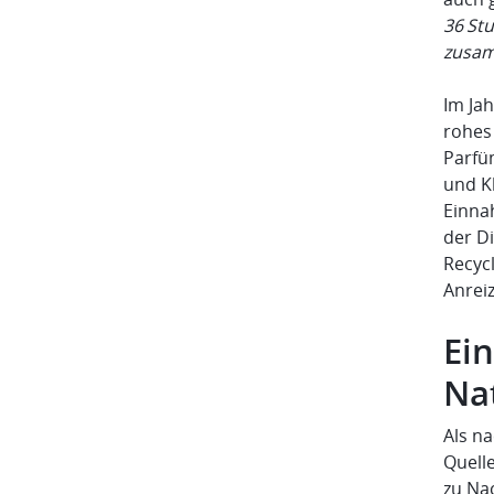
36 St
zusam
Im Ja
rohes
Parfüm
und K
Einna
der D
Recyc
Anrei
Ein
Na
Als na
Quelle
zu Nac