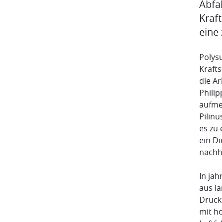
Abfa
Kraft
eine
Polysu
Krafts
die A
Phili
aufme
Pilinu
es zu 
ein Di
nachh
In jah
aus l
Druck
mit h