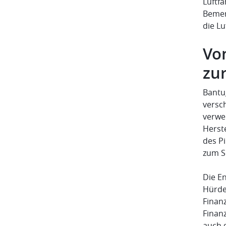
Luftf
Bemer
die Lu
Vo
zu
Bantug
versch
verwe
Herste
des P
zum S
Die E
Hürde
Finan
Finanz
auch 