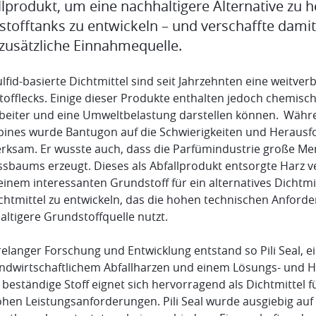
llprodukt, um eine nachhaltigere Alternative zu 
stofftanks zu entwickeln – und verschaffte damit
 zusätzliche Einnahmequelle.
lfid-basierte Dichtmittel sind seit Jahrzehnten eine weitve
tofflecks. Einige dieser Produkte enthalten jedoch chemisc
rbeiter und eine Umweltbelastung darstellen können. Währe
ppines wurde Bantugon auf die Schwierigkeiten und Heraus
rksam. Er wusste auch, dass die Parfümindustrie große Men
ssbaums erzeugt. Dieses als Abfallprodukt entsorgte Harz v
einem interessanten Grundstoff für ein alternatives Dichtmi
chtmittel zu entwickeln, das die hohen technischen Anforde
altigere Grundstoffquelle nutzt.
relanger Forschung und Entwicklung entstand so Pili Seal, 
andwirtschaftlichem Abfallharzen und einem Lösungs- und Hä
 beständige Stoff eignet sich hervorragend als Dichtmitte
ohen Leistungsanforderungen. Pili Seal wurde ausgiebig au