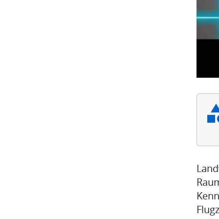
Landw
Raum
Kenn
Flug