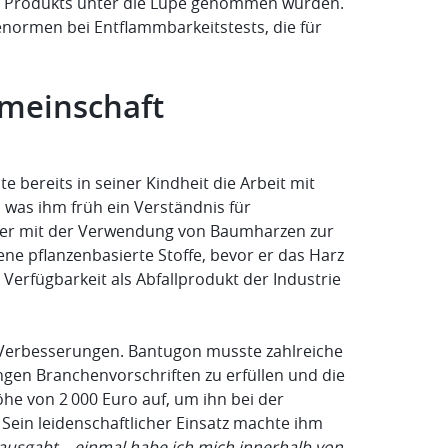
es Produkts unter die Lupe genommen wurden.
enormen bei Entflammbarkeitstests, die für
emeinschaft
 bereits in seiner Kindheit die Arbeit mit
, was ihm früh ein Verständnis für
e er mit der Verwendung von Baumharzen zur
ene pflanzenbasierte Stoffe, bevor er das Harz
Verfügbarkeit als Abfallprodukt der Industrie
d Verbesserungen. Bantugon musste zahlreiche
gen Branchenvorschriften zu erfüllen und die
he von 2 000 Euro auf, um ihn bei der
 Sein leidenschaftlicher Einsatz machte ihm
rausgabt – einmal habe ich mich innerhalb von