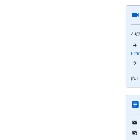
Zuga
Erf
(für