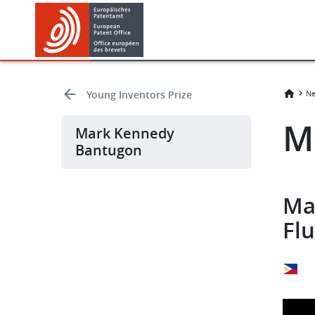
Skip
Skip
to
to
main
footer
content
Young Inventors Prize
Ne
M
Mark Kennedy
Bantugon
Mat
Fl