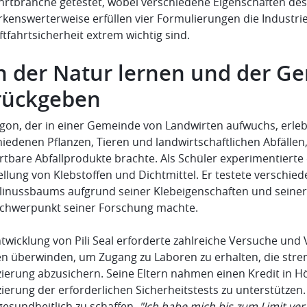
ahrtbranche getestet, wobei verschiedene Eigenschaften d
kenswerterweise erfüllen vier Formulierungen die Industri
ftfahrtsicherheit extrem wichtig sind.
n der Natur lernen und der G
rückgeben
on, der in einer Gemeinde von Landwirten aufwuchs, erlebte
iedenen Pflanzen, Tieren und landwirtschaftlichen Abfällen
rtbare Abfallprodukte brachte. Als Schüler experimentiert
llung von Klebstoffen und Dichtmittel. Er testete verschied
ilinussbaums aufgrund seiner Klebeigenschaften und seiner 
chwerpunkt seiner Forschung machte.
ntwicklung von Pili Seal erforderte zahlreiche Versuche un
n überwinden, um Zugang zu Laboren zu erhalten, die stren
zierung abzusichern. Seine Eltern nahmen einen Kredit in Hö
ierung der erforderlichen Sicherheitstests zu unterstützen.
gesundheitlich zu schaffen.
"Ich habe mich bis zum Limit ve