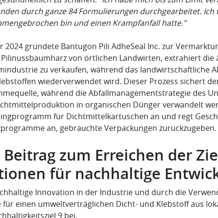
unden durch ganze 84 Formulierungen durchgearbeitet. Ich w
mengebrochen bin und einen Krampfanfall hatte."
hr 2024 gründete Bantugon Pili AdheSeal Inc. zur Vermarktu
 Pilinussbaumharz von örtlichen Landwirten, extrahiert die 
industrie zu verkaufen, während das landwirtschaftliche Ab
lebstoffen wiederverwendet wird. Dieser Prozess sichert de
hmequelle, während die Abfallmanagementstrategie des Un
ichtmittelproduktion in organischen Dünger verwandelt w
lingprogramm für Dichtmittelkartuschen an und regt Gesc
zprogramme an, gebrauchte Verpackungen zurückzugeben.
 Beitrag zum Erreichen der Zie
tionen für nachhaltige Entwic
chhaltige Innovation in der Industrie und durch die Verwen
 für einen umweltverträglichen Dicht- und Klebstoff aus loka
hhaltigkeitsziel 9 bei.