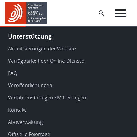
Skip
Skip
to
to
main
footer
content
Footer
Unterstützung
-
Service
Aktualisierungen der Website
&
Verfügbarkeit der Online-Dienste
support
FAQ
Veröffentlichungen
Verfahrensbezogene Mitteilungen
Kontakt
Aboverwaltung
Offizielle Feiertage