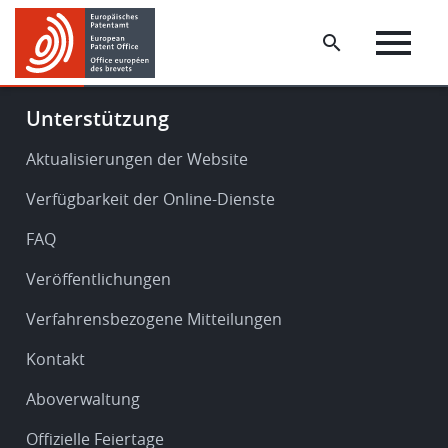
Skip
Skip
to
to
main
footer
content
Footer
Unterstützung
-
Service
Aktualisierungen der Website
&
Verfügbarkeit der Online-Dienste
support
FAQ
Veröffentlichungen
Verfahrensbezogene Mitteilungen
Kontakt
Aboverwaltung
Offizielle Feiertage