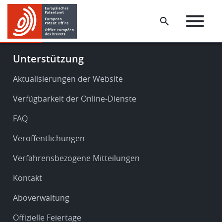
Skip
Skip
to
to
main
footer
content
Footer
Unterstützung
-
Service
Aktualisierungen der Website
&
Verfügbarkeit der Online-Dienste
support
FAQ
Veröffentlichungen
Verfahrensbezogene Mitteilungen
Kontakt
Aboverwaltung
Offizielle Feiertage