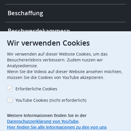
Beschaffung
Beschwerdekammern
Wir verwenden Cookies
European Patent Office
EPO Jobs
Wir verwenden auf dieser Website Cookies, um das
Besuchererlebnis verbessern. Zudem nutzen wir
Analysedienste.
EuropeanPatentOffice
Wenn Sie die Videos auf dieser Website ansehen möchten,
müssen Sie die Cookies von YouTube akzeptieren.
European Patent Office
EPO Jobs
Erforderliche Cookies
EPO Procurement
YouTube Cookies (nicht erforderlich)
EPOorg
EPOjobs
Weitere Informationen finden Sie in der
Datenschutzerklärung von YouTube
.
TheEPO
Hier finden Sie alle Informationen zu den von uns