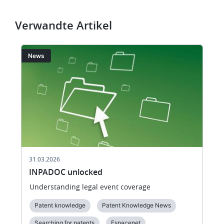
Verwandte Artikel
Bild
Bi
News
31.03.2026
INPADOC unlocked
Understanding legal event coverage
Patent knowledge
Patent Knowledge News
Searching for patents
Espacenet