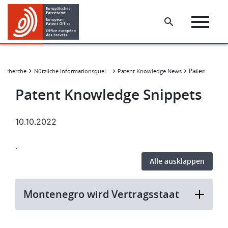
Skip
Skip
to
to
main
footer
content
Patent Knowl
trecherche
Nützliche Informationsquellen
Patent Knowledge News
Patent Knowledge Snippets
10.10.2022
.
Alle ausklappen
Montenegro wird Vertragsstaat