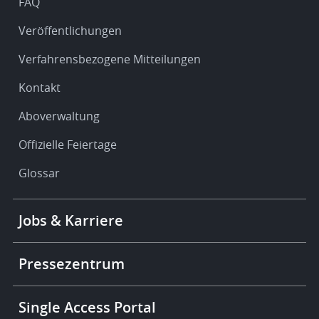
FAQ
Veröffentlichungen
Verfahrensbezogene Mitteilungen
Kontakt
Aboverwaltung
Offizielle Feiertage
Glossar
Footer
Jobs & Karriere
-
More
links
Pressezentrum
Single Access Portal