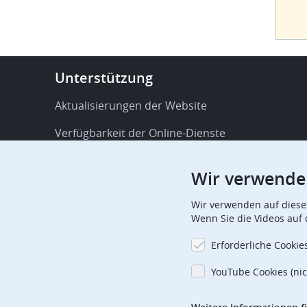
Footer
Unterstützung
-
Service
Aktualisierungen der Website
&
Verfügbarkeit der Online-Dienste
support
FAQ
Wir verwende
Veröffentlichungen
Wir verwenden auf diese
Verfahrensbezogene Mitteilungen
Wenn Sie die Videos auf
Kontakt
Erforderliche Cookie
Aboverwaltung
YouTube Cookies (nic
Offizielle Feiertage