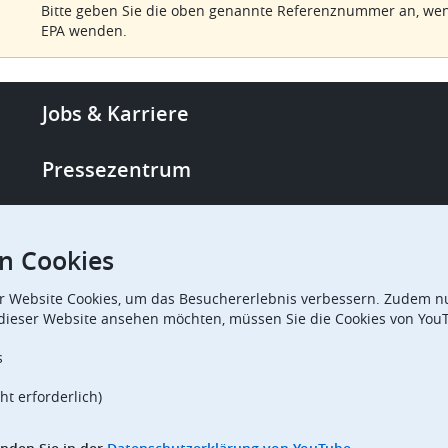
Bitte geben Sie die oben genannte Referenznummer an, wenn
EPA wenden.
Footer
Jobs & Karriere
-
More
Pressezentrum
links
Single Access Portal
n Cookies
Beschaffung
r Website Cookies, um das Besuchererlebnis verbessern. Zudem nu
 dieser Website ansehen möchten, müssen Sie die Cookies von You
Beschwerdekammern
s
ht erforderlich)