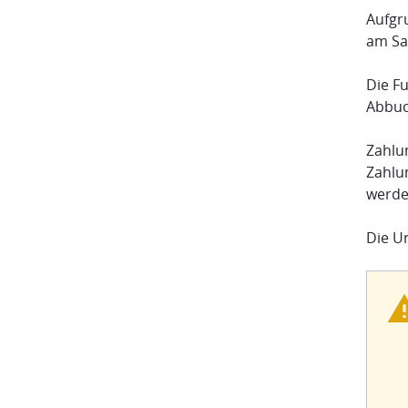
Aufgr
am Sa
Die F
Abbuc
Zahlu
Zahlu
werde
Die U