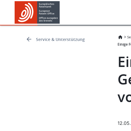
Skip
Skip
to
to
main
footer
content
Se
Service & Unterstützung
Einige 
E
G
v
12.05