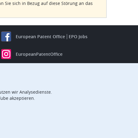
 Sie sich in Bezug auf diese Störung an das
European Patent Office
EPO Jobs
EuropeanPatentOffice
European Patent Office
EPO Jobs
EPO Procurement
tzen wir Analysedienste.
EPOorg
EPOjobs
Tube akzeptieren.
TheEPO