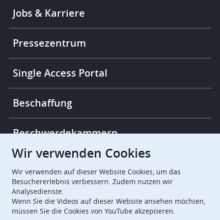
Footer
Jobs & Karriere
-
More
links
Pressezentrum
Single Access Portal
Beschaffung
Beschwerdekammern
Wir verwenden Cookies
European Patent Office
EPO Jobs
Wir verwenden auf dieser Website Cookies, um das
Besuchererlebnis verbessern. Zudem nutzen wir
Analysedienste.
EuropeanPatentOffice
Wenn Sie die Videos auf dieser Website ansehen möchten,
müssen Sie die Cookies von YouTube akzeptieren.