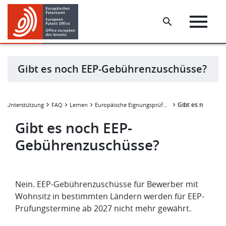
Skip
Skip
to
to
main
footer
content
Gibt es noch EEP-Gebührenzuschüsse?
Gibt es noch E
e & Unterstützung
FAQ
Lernen
Europäische Eignungsprüfung
Gibt es noch EEP-
Gebührenzuschüsse?
Nein. EEP-Gebührenzuschüsse für Bewerber mit
Wohnsitz in bestimmten Ländern werden für EEP-
Prüfungstermine ab 2027 nicht mehr gewährt.