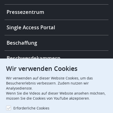
More
links
Pressezentrum
Single Access Portal
Beschaffung
Beschwerdekammern
Wir verwenden Cookies
European Patent Office
EPO Jobs
Wir verwenden auf dieser Website Cookies, um das
Besuchererlebnis verbessern. Zudem nutzen wir
Analysedienste.
EuropeanPatentOffice
Wenn Sie die Videos auf dieser Website ansehen möchten,
müssen Sie die Cookies von YouTube akzeptieren.
European Patent Office
EPO Jobs
Erforderliche Cookies
EPO Procurement