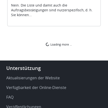
Nein. Die Liste und damit auch die
Auftragsbestätigungen sind nutzerspezifisch, d. h.
Sie können...
Loading more ...
Footer
Unterstützung
-
Service
Aktualisierungen der Website
&
Verfügbarkeit der Online-Dienste
support
FAQ
Veröffentlichungen