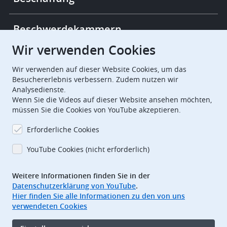
Beschwerdekammern
Wir verwenden Cookies
European Patent Office
EPO Jobs
Wir verwenden auf dieser Website Cookies, um das
Besuchererlebnis verbessern. Zudem nutzen wir
Analysedienste.
EuropeanPatentOffice
Wenn Sie die Videos auf dieser Website ansehen möchten,
müssen Sie die Cookies von YouTube akzeptieren.
European Patent Office
EPO Jobs
Erforderliche Cookies
EPO Procurement
YouTube Cookies (nicht erforderlich)
EPOorg
EPOjobs
Weitere Informationen finden Sie in der
Datenschutzerklärung von YouTube
.
TheEPO
Hier finden Sie alle Informationen zu den von uns
verwendeten Cookies
Footer
Impressum