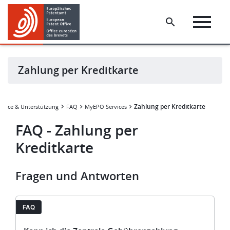
Skip
Skip
to
to
main
footer
content
Zahlung per Kreditkarte
Zahlung per Kreditkarte
ervice & Unterstützung
FAQ
MyEPO Services
FAQ - Zahlung per
Kreditkarte
Fragen und Antworten
FAQ