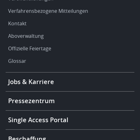
Verfahrensbezogene Mitteilungen
Kontakt
Aboverwaltung
Offizielle Feiertage
Glossar
Footer
Jobs & Karriere
-
More
links
Pressezentrum
Single Access Portal
Beschaffung