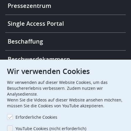
links
Pressezentrum
Single Access Portal
Beschaffung
Beschwerdekammern
Wir verwenden Cookies
European Patent Office
EPO Jobs
Wir verwenden auf dieser Website Cookies, um das
Besuchererlebnis verbessern. Zudem nutzen wir
Analysedienste.
EuropeanPatentOffice
Wenn Sie die Videos auf dieser Website ansehen möchten,
müssen Sie die Cookies von YouTube akzeptieren.
European Patent Office
EPO Jobs
Erforderliche Cookies
EPO Procurement
YouTube Cookies (nicht erforderlich)