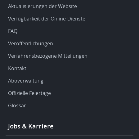
Service
Aktualisierungen der Website
&
Verfügbarkeit der Online-Dienste
support
FAQ
Veröffentlichungen
Verfahrensbezogene Mitteilungen
Kontakt
Aboverwaltung
Offizielle Feiertage
Glossar
Footer
Jobs & Karriere
-
More