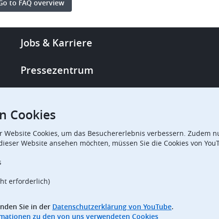
Go to FAQ overview
Footer
Jobs & Karriere
-
More
Pressezentrum
links
Single Access Portal
n Cookies
Beschaffung
r Website Cookies, um das Besuchererlebnis verbessern. Zudem nu
 dieser Website ansehen möchten, müssen Sie die Cookies von You
Beschwerdekammern
s
ht erforderlich)
inden Sie in der
Datenschutzerklärung von YouTube
.
formationen zu den von uns verwendeten Cookies