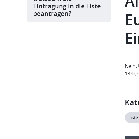
Al
Eintragung in die Liste
beantragen?
E
E
Nein.
134 (2
Kat
List