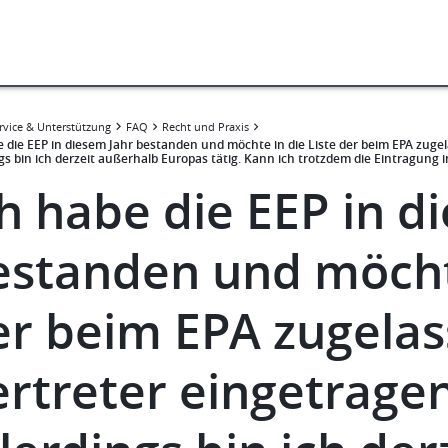
rvice & Unterstützung
FAQ
Recht und Praxis
e die EEP in diesem Jahr bestanden und möchte in die Liste der beim EPA zug
gs bin ich derzeit außerhalb Europas tätig. Kann ich trotzdem die Eintragung i
ch habe die EEP in d
estanden und möchte
er beim EPA zugela
ertreter eingetrage