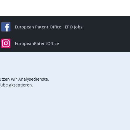
European Patent Office
EPO Jobs
EuropeanPatentOffice
European Patent Office
EPO Jobs
EPO Procurement
tzen wir Analysedienste.
EPOorg
EPOjobs
Tube akzeptieren.
TheEPO