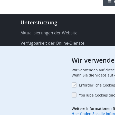
Footer
Unterstützung
-
Service
Aktualisierungen der Website
&
Verfügbarkeit der Online-Dienste
support
FAQ
Wir verwende
Veröffentlichungen
Wir verwenden auf diese
Verfahrensbezogene Mitteilungen
Wenn Sie die Videos auf
Kontakt
Erforderliche Cookie
Aboverwaltung
YouTube Cookies (nic
Offizielle Feiertage
Weitere Informationen f
Hier finden Sie alle In