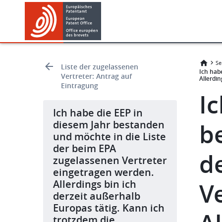
Skip
Skip
to
to
main
footer
content
Se
Liste der zugelassenen
Ich hab
Vertreter: Antrag auf
Allerdin
Eintragung
I
Ich habe die EEP in
diesem Jahr bestanden
b
und möchte in die Liste
der beim EPA
d
zugelassenen Vertreter
eingetragen werden.
Allerdings bin ich
V
derzeit außerhalb
Europas tätig. Kann ich
trotzdem die