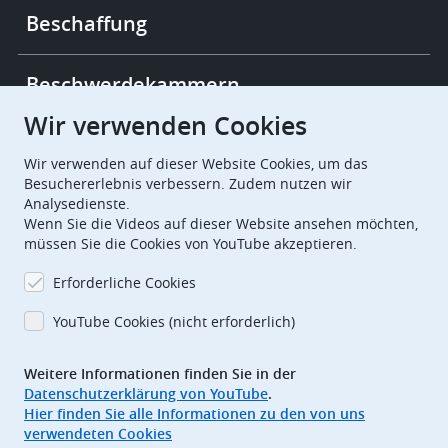
Beschaffung
Beschwerdekammern
Wir verwenden Cookies
European Patent Office
EPO Jobs
Wir verwenden auf dieser Website Cookies, um das
Besuchererlebnis verbessern. Zudem nutzen wir
Analysedienste.
EuropeanPatentOffice
Wenn Sie die Videos auf dieser Website ansehen möchten,
müssen Sie die Cookies von YouTube akzeptieren.
European Patent Office
EPO Jobs
Erforderliche Cookies
EPO Procurement
YouTube Cookies (nicht erforderlich)
EPOorg
EPOjobs
Weitere Informationen finden Sie in der
Datenschutzerklärung von YouTube
.
TheEPO
Hier finden Sie alle Informationen zu den von uns
verwendeten Cookies