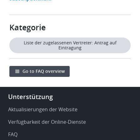
Kategorie
Liste der zugelassenen Vertreter: Antrag auf
Eintragung
Go to FAQ overview
Footer
Unterstützung
-
Service
Aktualisierungen der Website
&
Verfügbarkeit der Online-Dienste
support
FAQ