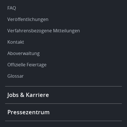
FAQ
Veröffentlichungen
Verfahrensbezogene Mitteilungen
Kontakt
Aboverwaltung
Offizielle Feiertage
Glossar
Footer
Jobs & Karriere
-
More
links
Pressezentrum