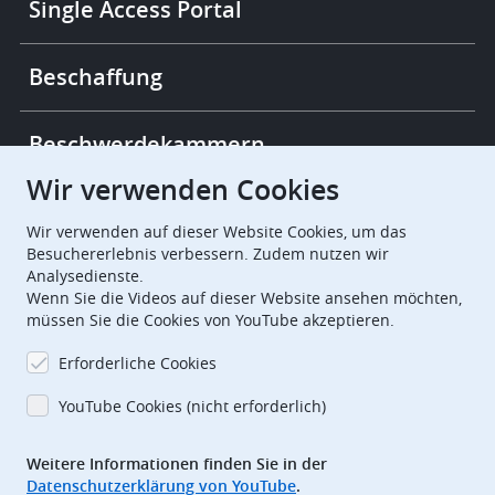
Single Access Portal
Beschaffung
Beschwerdekammern
Wir verwenden Cookies
European Patent Office
EPO Jobs
Wir verwenden auf dieser Website Cookies, um das
Besuchererlebnis verbessern. Zudem nutzen wir
Analysedienste.
EuropeanPatentOffice
Wenn Sie die Videos auf dieser Website ansehen möchten,
müssen Sie die Cookies von YouTube akzeptieren.
European Patent Office
EPO Jobs
Erforderliche Cookies
EPO Procurement
YouTube Cookies (nicht erforderlich)
EPOorg
EPOjobs
Weitere Informationen finden Sie in der
Datenschutzerklärung von YouTube
.
TheEPO