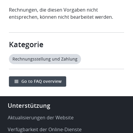
Rechnungen, die diesen Vorgaben nicht
entsprechen, können nicht bearbeitet werden.
Kategorie
Rechnungsstellung und Zahlung
Go to FAQ overview
Footer
Unterstützung
-
Service
Aktualisierungen der Website
&
Verfügbarkeit der Online-Dienste
support