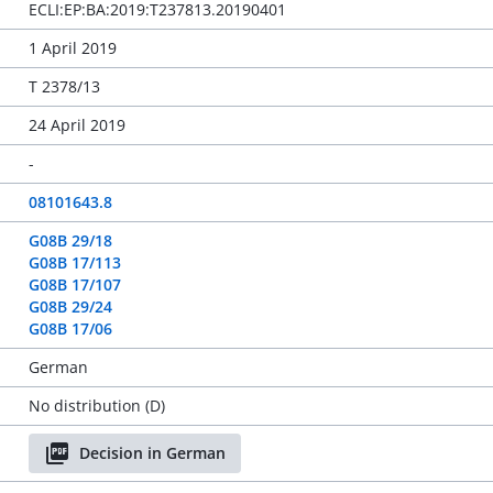
ECLI:EP:BA:2019:T237813.20190401
1 April 2019
T 2378/13
24 April 2019
-
08101643.8
G08B 29/18
G08B 17/113
G08B 17/107
G08B 29/24
G08B 17/06
German
No distribution (D)
Decision in German