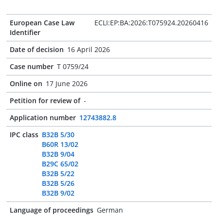
European Case Law
ECLI:EP:BA:2026:T075924.20260416
Identifier
Date of decision
16 April 2026
Case number
T 0759/24
Online on
17 June 2026
Petition for review of
-
Application number
12743882.8
IPC class
B32B 5/30
B60R 13/02
B32B 9/04
B29C 65/02
B32B 5/22
B32B 5/26
B32B 9/02
Language of proceedings
German