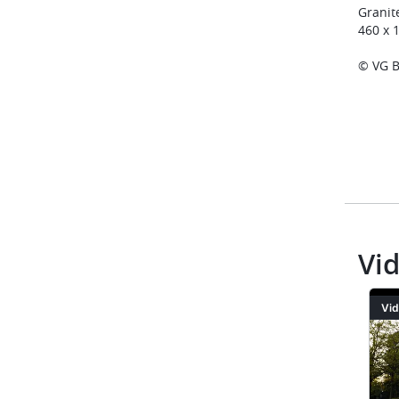
Granit
460 x 
© VG B
Vi
Video
Vi