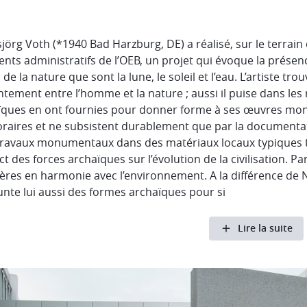
örg Voth (*1940 Bad Harzburg, DE) a réalisé, sur le terrain
,
nts administratifs de l’OEB, un projet qui évoque la prése
 de la nature que sont la lune, le soleil et l’eau. L’artiste t
e,
ontement entre l’homme et la nature ; aussi il puise dans les 
e
ïques en ont fournies pour donner forme à ses œuvres mon
raires et ne subsistent durablement que par la documentati
 travaux monumentaux dans des matériaux locaux typiques tel
ct des forces archaïques sur l’évolution de la civilisation. Par
ères en harmonie avec l’environnement. A la différence de N
nte lui aussi des formes archaïques pour si
Lire la suite