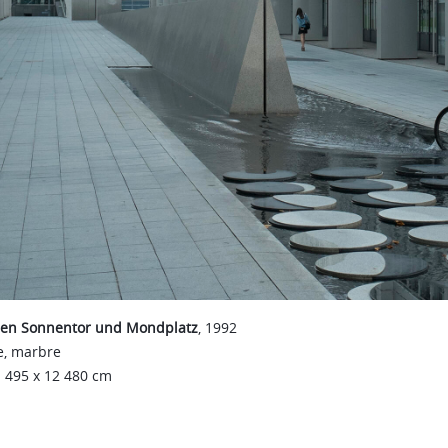
hen
en Sonnentor und Mondplatz
, 1992
ntor
e, marbre
1 495 x 12 480 cm
latz
een