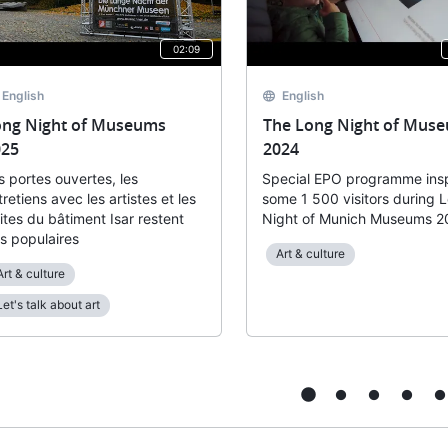
02:09
English
English
ong Night of Museums
The Long Night of Mus
025
2024
s portes ouvertes, les
Special EPO programme insp
tretiens avec les artistes et les
some 1 500 visitors during 
sites du bâtiment Isar restent
Night of Munich Museums 2
ès populaires
Art & culture
Art & culture
Let's talk about art