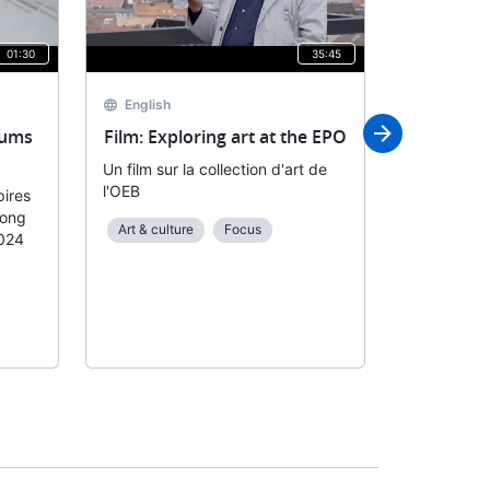
01:30
35:45
English
English
eums
Film: Exploring art at the EPO
Trailer E
Un film sur la collection d'art de
Bande-anno
l'OEB
the EPO
ires
Long
Art & culture
Focus
Focus
024