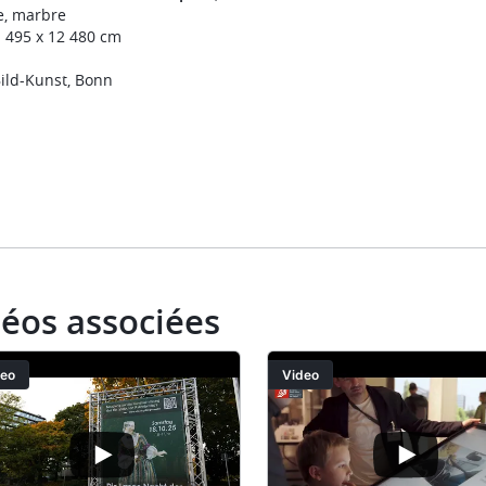
e, marbre
1 495 x 12 480 cm
ild-Kunst, Bonn
déos associées
deo
Video