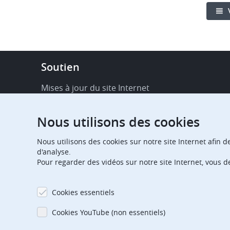
Footer
Soutien
-
Service
Mises à jour du site Internet
&
Disponibilité de services en ligne
support
Nous utilisons des cookies
FAQ
Nous utilisons des cookies sur notre site Internet afin d
Publications
d'analyse.
Pour regarder des vidéos sur notre site Internet, vous 
Notifications relatives aux procédures
Contact
Cookies essentiels
Centre d'abonnement
Cookies YouTube (non essentiels)