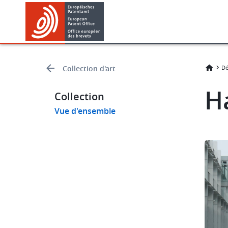
Skip
Skip
to
to
main
footer
content
Collection d'art
Dé
H
Collection
Vue d'ensemble