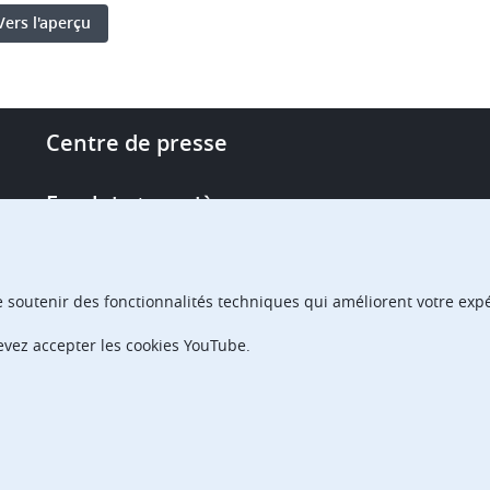
Vers l'aperçu
Footer
Centre de presse
-
More
Emploi et carrière
links
Single Access Portal
e soutenir des fonctionnalités techniques qui améliorent votre expér
Achats
devez accepter les cookies YouTube.
Chambres de recours