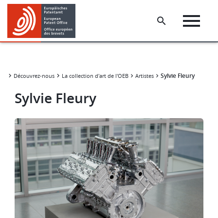
Skip
Skip
to
to
main
footer
content
Sylvie Fleury
Découvrez-nous
La collection d'art de l'OEB
Artistes
Sylvie Fleury