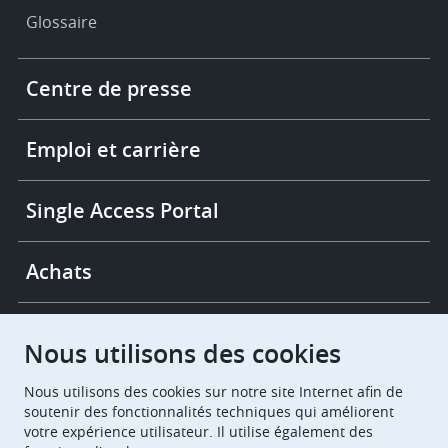
Glossaire
Footer
Centre de presse
-
More
links
Emploi et carrière
Single Access Portal
Achats
Chambres de recours
Nous utilisons des cookies
Nous utilisons des cookies sur notre site Internet afin de
European Patent Office
EPO Jobs
soutenir des fonctionnalités techniques qui améliorent
votre expérience utilisateur. Il utilise également des