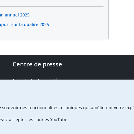
an annuel 2025
port sur la qualité 2025
Footer
Centre de presse
-
More
Emploi et carrière
links
Single Access Portal
e soutenir des fonctionnalités techniques qui améliorent votre expér
Achats
devez accepter les cookies YouTube.
Chambres de recours