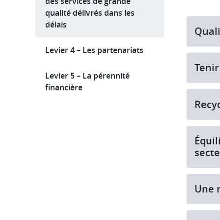
des services de grande
qualité délivrés dans les
délais
Quali
Levier 4 – Les partenariats
Tenir
Levier 5 – La pérennité
financière
Recyc
Équil
secte
Une r