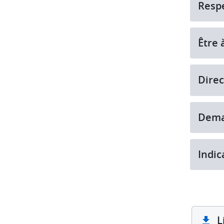
Respe
Être 
Direc
Dema
Indic
L