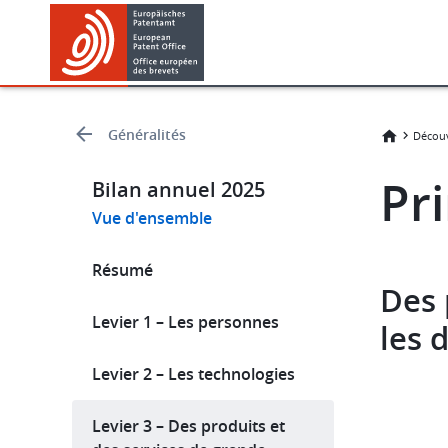
Skip
Skip
to
to
main
footer
content
Généralités
Décou
Pri
Bilan annuel 2025
Vue d'ensemble
Résumé
Des 
Levier 1 – Les personnes
les 
Levier 2 – Les technologies
Levier 3 – Des produits et