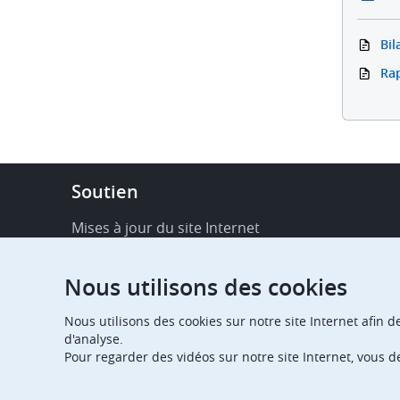
Bil
Rap
Footer
Soutien
-
Service
Mises à jour du site Internet
&
Disponibilité de services en ligne
support
Nous utilisons des cookies
FAQ
Nous utilisons des cookies sur notre site Internet afin d
Publications
d'analyse.
Pour regarder des vidéos sur notre site Internet, vous 
Notifications relatives aux procédures