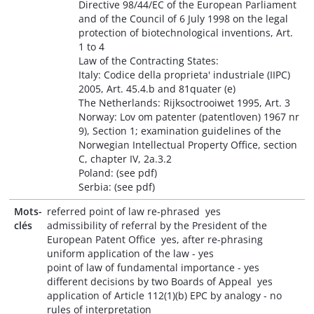
Directive 98/44/EC of the European Parliament
and of the Council of 6 July 1998 on the legal
protection of biotechnological inventions, Art.
1 to 4
Law of the Contracting States:
Italy: Codice della proprieta' industriale (IIPC)
2005, Art. 45.4.b and 81quater (e)
The Netherlands: Rijksoctrooiwet 1995, Art. 3
Norway: Lov om patenter (patentloven) 1967 nr
9), Section 1; examination guidelines of the
Norwegian Intellectual Property Office, section
C, chapter IV, 2a.3.2
Poland: (see pdf)
Serbia: (see pdf)
Mots-
referred point of law re-phrased  yes
clés
admissibility of referral by the President of the
European Patent Office  yes, after re-phrasing
uniform application of the law - yes
point of law of fundamental importance - yes
different decisions by two Boards of Appeal  yes
application of Article 112(1)(b) EPC by analogy - no
rules of interpretation