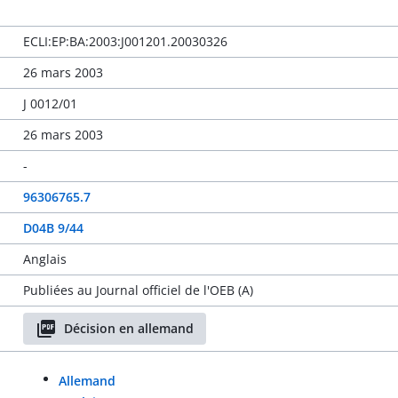
ECLI:EP:BA:2003:J001201.20030326
26 mars 2003
J 0012/01
26 mars 2003
-
96306765.7
D04B 9/44
Anglais
Publiées au Journal officiel de l'OEB (A)
Décision en allemand
Allemand