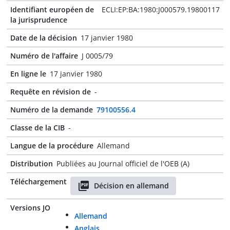
Identifiant européen de
ECLI:EP:BA:1980:J000579.19800117
la jurisprudence
Date de la décision
17 janvier 1980
Numéro de l'affaire
J 0005/79
En ligne le
17 janvier 1980
Requête en révision de
-
Numéro de la demande
79100556.4
Classe de la CIB
-
Langue de la procédure
Allemand
Distribution
Publiées au Journal officiel de l'OEB (A)
Téléchargement
Décision en allemand
Versions JO
Allemand
Anglais