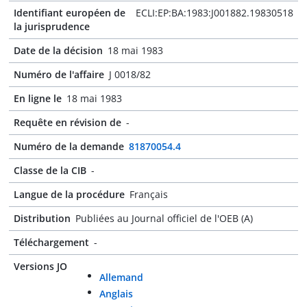
Identifiant européen de
ECLI:EP:BA:1983:J001882.19830518
la jurisprudence
Date de la décision
18 mai 1983
Numéro de l'affaire
J 0018/82
En ligne le
18 mai 1983
Requête en révision de
-
Numéro de la demande
81870054.4
Classe de la CIB
-
Langue de la procédure
Français
Distribution
Publiées au Journal officiel de l'OEB (A)
Téléchargement
-
Versions JO
Allemand
Anglais