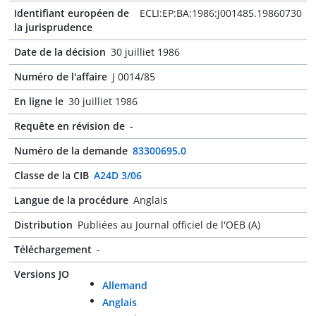
Identifiant européen de
ECLI:EP:BA:1986:J001485.19860730
la jurisprudence
Date de la décision
30 juilliet 1986
Numéro de l'affaire
J 0014/85
En ligne le
30 juilliet 1986
Requête en révision de
-
Numéro de la demande
83300695.0
Classe de la CIB
A24D 3/06
Langue de la procédure
Anglais
Distribution
Publiées au Journal officiel de l'OEB (A)
Téléchargement
-
Versions JO
Allemand
Anglais