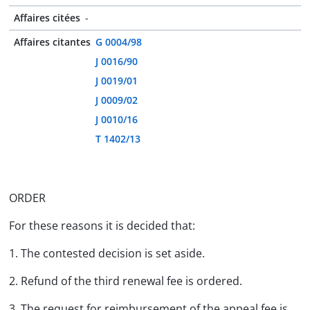
Affaires citées
-
Affaires citantes
G 0004/98
J 0016/90
J 0019/01
J 0009/02
J 0010/16
T 1402/13
ORDER
For these reasons it is decided that:
1. The contested decision is set aside.
2. Refund of the third renewal fee is ordered.
3. The request for reimbursement of the appeal fee is