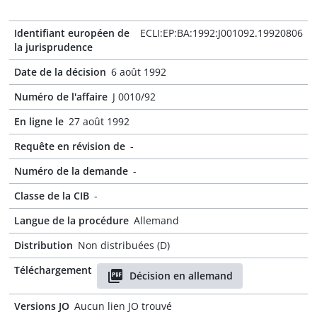
Identifiant européen de
ECLI:EP:BA:1992:J001092.19920806
la jurisprudence
Date de la décision
6 août 1992
Numéro de l'affaire
J 0010/92
En ligne le
27 août 1992
Requête en révision de
-
Numéro de la demande
-
Classe de la CIB
-
Langue de la procédure
Allemand
Distribution
Non distribuées (D)
Téléchargement
Décision en allemand
Versions JO
Aucun lien JO trouvé