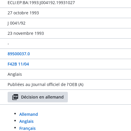
ECLI:EP:BA:1993:J004192.19931027
27 octobre 1993
J 0041/92
23 novembre 1993
-
89500037.0
F42B 11/04
Anglais
Publiées au Journal officiel de l'OEB (A)
Décision en allemand
Allemand
Anglais
Français