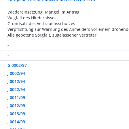
Wiedereinsetzung, Mängel im Antrag
Wegfall des Hindernisses
Grundsatz des Vertrauensschutzes
Verpflichtung zur Warnung des Anmelders vor einem drohend
Alle gebotene Sorgfalt, zugelassener Vertreter
-
-
G 0002/97
J 0002/94
J 0012/94
J 0022/94
J 0011/09
J 0012/09
J 0013/09
J 0014/09